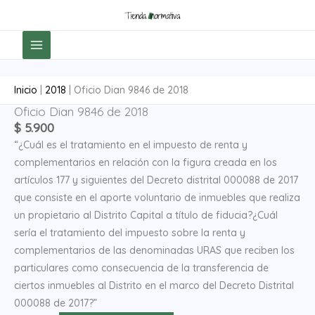
Ir
al
contenido
Inicio
|
2018
|
Oficio Dian 9846 de 2018
Oficio Dian 9846 de 2018
Oficio
$
5.900
Dian
“¿Cuál es el tratamiento en el impuesto de renta y
9846
complementarios en relación con la figura creada en los
de
artículos 177 y siguientes del Decreto distrital 000088 de 2017
2018
que consiste en el aporte voluntario de inmuebles que realiza
cantidad
un propietario al Distrito Capital a título de fiducia?¿Cuál
sería el tratamiento del impuesto sobre la renta y
complementarios de las denominadas URAS que reciben los
particulares como consecuencia de la transferencia de
ciertos inmuebles al Distrito en el marco del Decreto Distrital
000088 de 2017?”