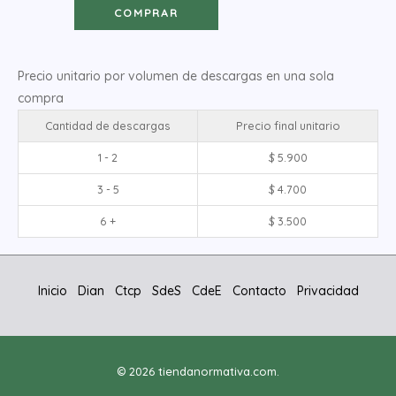
COMPRAR
Precio unitario por volumen de descargas en una sola
compra
Cantidad de descargas
Precio final unitario
1 - 2
$
5.900
3 - 5
$
4.700
6 +
$
3.500
Inicio
Dian
Ctcp
SdeS
CdeE
Contacto
Privacidad
© 2026 tiendanormativa.com.