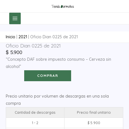
Ir
al
contenido
Inicio
|
2021
|
Oficio Dian 0225 de 2021
Oficio Dian 0225 de 2021
Oficio
$
5.900
Dian
“Concepto DAF sobre impuesto consumo – Cerveza sin
0225
alcohol”
de
2021
COMPRAR
cantidad
Precio unitario por volumen de descargas en una sola
compra
Cantidad de descargas
Precio final unitario
1 - 2
$
5.900