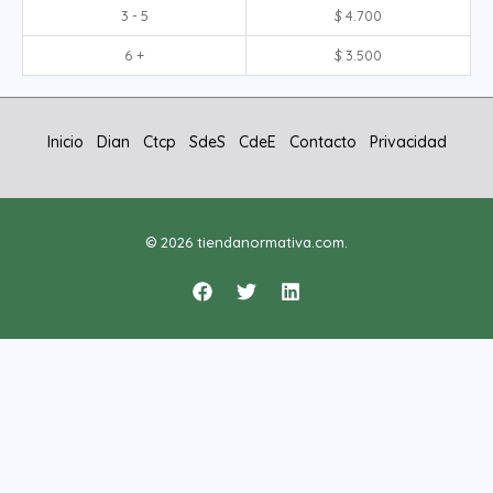
3 - 5
$
4.700
6 +
$
3.500
Inicio
Dian
Ctcp
SdeS
CdeE
Contacto
Privacidad
© 2026 tiendanormativa.com.