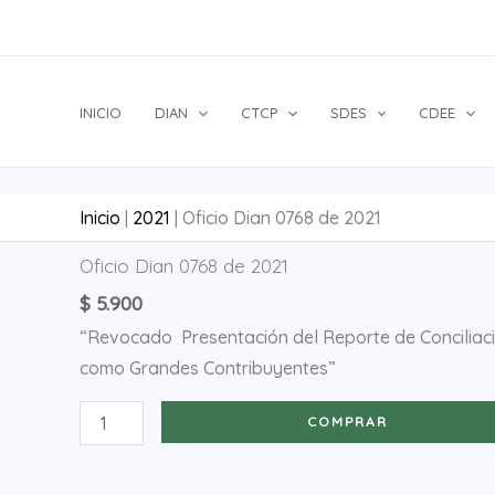
Ir
al
contenido
INICIO
DIAN
CTCP
SDES
CDEE
Inicio
|
2021
|
Oficio Dian 0768 de 2021
Oficio
Oficio Dian 0768 de 2021
Dian
$
5.900
0768
“Revocado Presentación del Reporte de Conciliació
de
como Grandes Contribuyentes”
2021
cantidad
COMPRAR