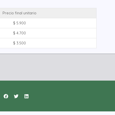
Precio final unitario
$
5.900
$
4.700
$
3.500