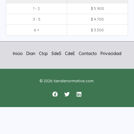
1 - 2
$
5.900
3 - 5
$
4.700
6 +
$
3.500
Inicio
Dian
Ctcp
SdeS
CdeE
Contacto
Privacidad
© 2026 tiendanormativa.com.