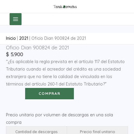
Ir
al
contenido
Inicio
|
2021
|
Oficio Dian 900824 de 2021
Oficio Dian 900824 de 2021
Oficio
$
5.900
Dian
“¿Es aplicable la regla prevista en el artículo 117 del Estatuto
900824
Tributario cuando el acreedor del crédito es una sociedad
de
extranjera que no tiene la calidad de vinculada en los
2021
términos del artículo 260-1 del Estatuto Tributario?”
cantidad
COMPRAR
Precio unitario por volumen de descargas en una sola
compra
Cantidad de descargas
Precio final unitario