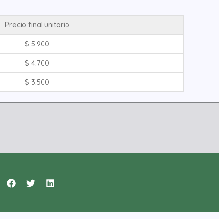
Precio final unitario
$
5.900
$
4.700
$
3.500