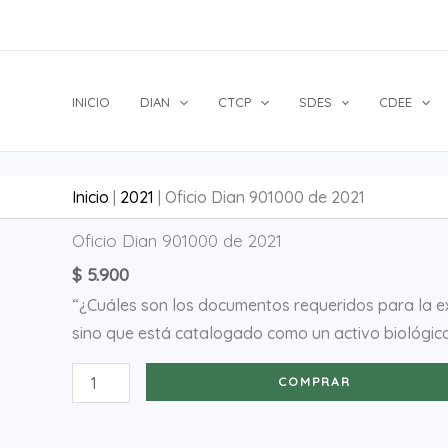
Ir
al
contenido
INICIO
DIAN
CTCP
SDES
CDEE
Inicio
|
2021
|
Oficio Dian 901000 de 2021
Oficio
Oficio Dian 901000 de 2021
Dian
$
5.900
901000
“¿Cuáles son los documentos requeridos para la ex
de
sino que está catalogado como un activo biológic
2021
cantidad
COMPRAR