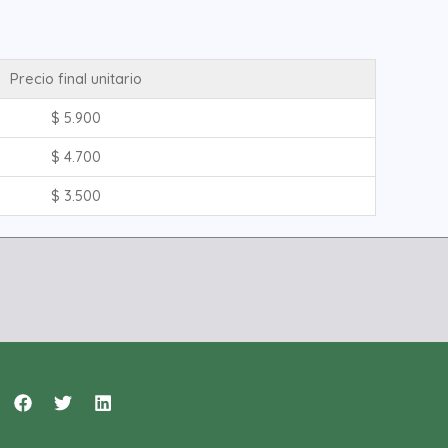
Precio final unitario
$
5.900
$
4.700
$
3.500