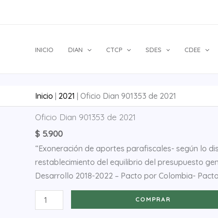
Ir
al
contenido
INICIO
DIAN
CTCP
SDES
CDEE
Inicio
|
2021
|
Oficio Dian 901353 de 2021
Oficio
Oficio Dian 901353 de 2021
Dian
$
5.900
901353
“Exoneración de aportes parafiscales- según lo dis
de
restablecimiento del equilibrio del presupuesto gen
2021
Desarrollo 2018-2022 – Pacto por Colombia- Pacto
cantidad
COMPRAR