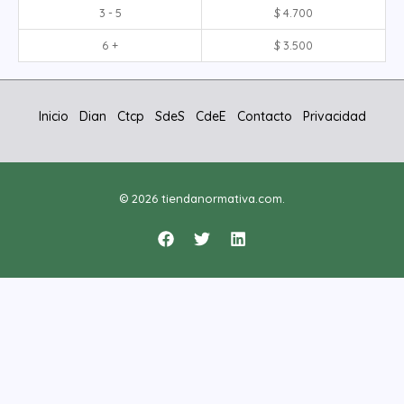
3 - 5
$
4.700
6 +
$
3.500
Inicio
Dian
Ctcp
SdeS
CdeE
Contacto
Privacidad
© 2026 tiendanormativa.com.