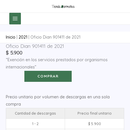
Ir
al
contenido
Inicio
|
2021
|
Oficio Dian 901411 de 2021
Oficio Dian 901411 de 2021
Oficio
$
5.900
Dian
“Exención en los servicios prestados por organismos
901411
internacionales”
de
2021
COMPRAR
cantidad
Precio unitario por volumen de descargas en una sola
compra
Cantidad de descargas
Precio final unitario
1 - 2
$
5.900