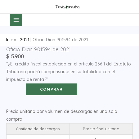
Ir
al
contenido
Inicio
|
2021
|
Oficio Dian 901594 de 2021
Oficio Dian 901594 de 2021
Oficio
$
5.900
Dian
“¿El crédito fiscal establecido en el artículo 256-1 del Estatuto
901594
Tributario podrá compensarse en su totalidad con el
de
impuesto de renta?”
2021
cantidad
COMPRAR
Precio unitario por volumen de descargas en una sola
compra
Cantidad de descargas
Precio final unitario