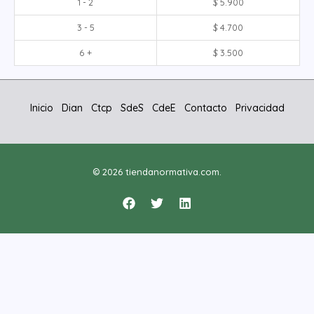
1 - 2
$
5.900
3 - 5
$
4.700
6 +
$
3.500
Inicio
Dian
Ctcp
SdeS
CdeE
Contacto
Privacidad
© 2026 tiendanormativa.com.