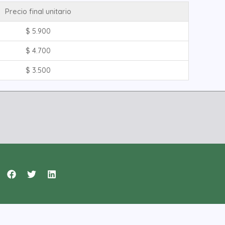
Precio final unitario
$
5.900
$
4.700
$
3.500