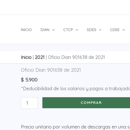
Ir
al
contenido
INICIO
DIAN
CTCP
SDES
CDEE
Inicio
|
2021
|
Oficio Dian 901638 de 2021
Oficio
Oficio Dian 901638 de 2021
Dian
$
5.900
901638
“Deducibilidad de los salarios y pagos a trabajad
de
2021
COMPRAR
cantidad
Precio unitario por volumen de descargas en una 