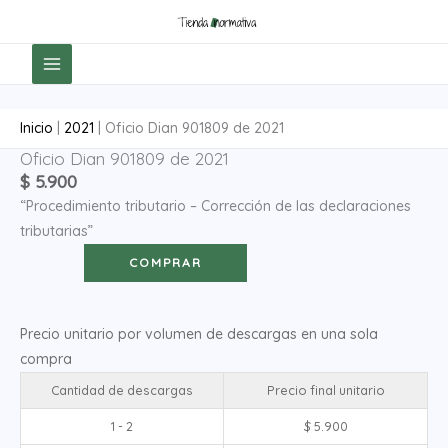
Ir
al
contenido
Inicio
|
2021
|
Oficio Dian 901809 de 2021
Oficio Dian 901809 de 2021
Oficio
$
5.900
Dian
“Procedimiento tributario – Corrección de las declaraciones
901809
tributarias”
de
2021
COMPRAR
cantidad
Precio unitario por volumen de descargas en una sola
compra
Cantidad de descargas
Precio final unitario
1 - 2
$
5.900