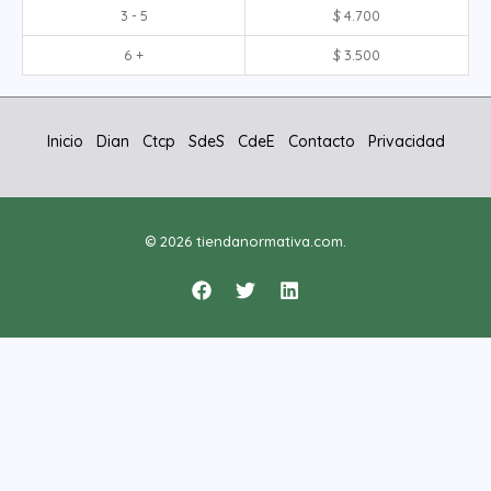
3 - 5
$
4.700
6 +
$
3.500
Inicio
Dian
Ctcp
SdeS
CdeE
Contacto
Privacidad
© 2026 tiendanormativa.com.