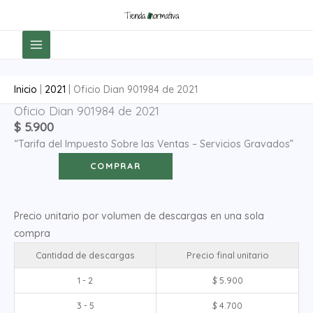
Ir
al
contenido
Inicio
|
2021
|
Oficio Dian 901984 de 2021
Oficio Dian 901984 de 2021
Oficio
$
5.900
Dian
“Tarifa del Impuesto Sobre las Ventas – Servicios Gravados”
901984
de
COMPRAR
2021
cantidad
Precio unitario por volumen de descargas en una sola
compra
Cantidad de descargas
Precio final unitario
1 - 2
$
5.900
3 - 5
$
4.700