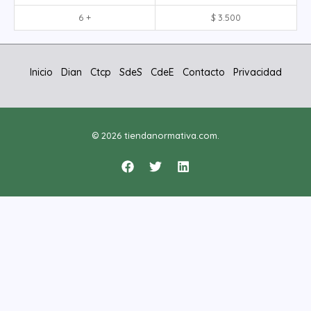
6 +
$
3.500
Inicio
Dian
Ctcp
SdeS
CdeE
Contacto
Privacidad
© 2026 tiendanormativa.com.