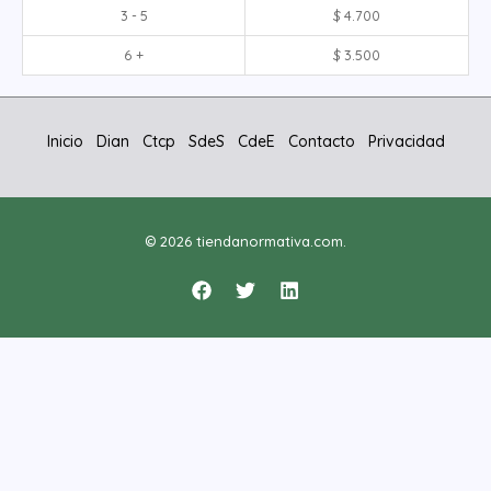
3 - 5
$
4.700
6 +
$
3.500
Inicio
Dian
Ctcp
SdeS
CdeE
Contacto
Privacidad
© 2026 tiendanormativa.com.