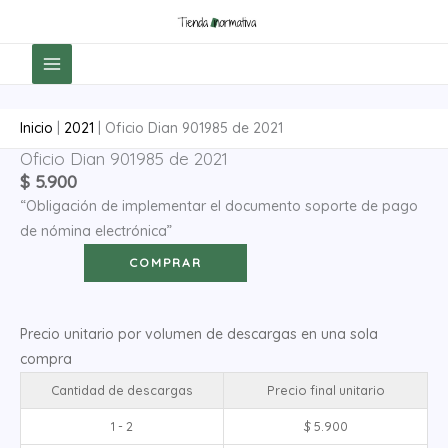
Ir
al
contenido
Inicio
|
2021
|
Oficio Dian 901985 de 2021
Oficio Dian 901985 de 2021
Oficio
$
5.900
Dian
“Obligación de implementar el documento soporte de pago
901985
de nómina electrónica”
de
2021
COMPRAR
cantidad
Precio unitario por volumen de descargas en una sola
compra
Cantidad de descargas
Precio final unitario
1 - 2
$
5.900