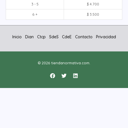
3 - 5
$
4.700
6 +
$
3.500
Inicio
Dian
Ctcp
SdeS
CdeE
Contacto
Privacidad
© 2026 tiendanormativa.com.