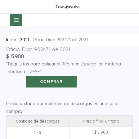
Ir
al
contenido
Inicio
|
2021
|
Oficio Dian 902471 de 2021
Oficio Dian 902471 de 2021
Oficio
$
5.900
Dian
“Requisitos para aplicar el Régimen Especial en materia
902471
tributaria – ZESE”
de
2021
COMPRAR
cantidad
Precio unitario por volumen de descargas en una sola
compra
Cantidad de descargas
Precio final unitario
1 - 2
$
5.900