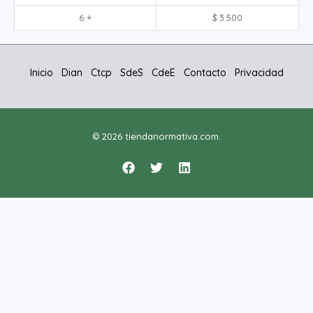
6 +
$
3.500
Inicio
Dian
Ctcp
SdeS
CdeE
Contacto
Privacidad
© 2026 tiendanormativa.com.