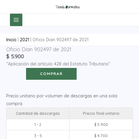
Ir
al
contenido
Inicio
|
2021
|
Oficio Dian 902497 de 2021
Oficio Dian 902497 de 2021
Oficio
$
5.900
Dian
“Aplicación del artículo 428 del Estatuto Tributario”
902497
de
COMPRAR
2021
cantidad
Precio unitario por volumen de descargas en una sola
compra
Cantidad de descargas
Precio final unitario
1 - 2
$
5.900
3 - 5
$
4.700