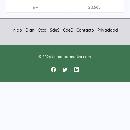
6 +
$
3.500
Inicio
Dian
Ctcp
SdeS
CdeE
Contacto
Privacidad
© 2026 tiendanormativa.com.