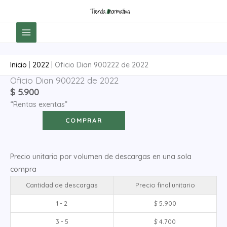
Ir
al
contenido
Inicio
|
2022
|
Oficio Dian 900222 de 2022
Oficio Dian 900222 de 2022
Oficio
$
5.900
Dian
“Rentas exentas”
900222
de
COMPRAR
2022
cantidad
Precio unitario por volumen de descargas en una sola
compra
Cantidad de descargas
Precio final unitario
1 - 2
$
5.900
3 - 5
$
4.700