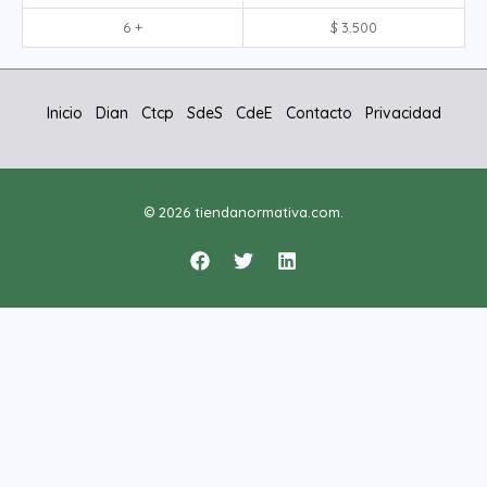
6 +
$
3.500
Inicio
Dian
Ctcp
SdeS
CdeE
Contacto
Privacidad
© 2026 tiendanormativa.com.