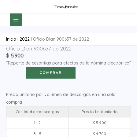
Ir
al
contenido
Inicio
|
2022
|
Oficio Dian 900657 de 2022
Oficio Dian 900657 de 2022
Oficio
$
5.900
Dian
“Reporte de cesantías para efectos de la nómina electrónica”
900657
de
COMPRAR
2022
cantidad
Precio unitario por volumen de descargas en una sola
compra
Cantidad de descargas
Precio final unitario
1 - 2
$
5.900
3 - 5
$
4.700