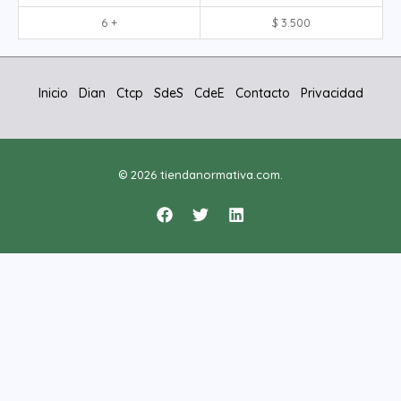
6 +
$
3.500
Inicio
Dian
Ctcp
SdeS
CdeE
Contacto
Privacidad
© 2026 tiendanormativa.com.