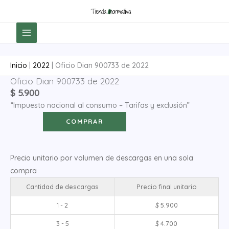
Ir
al
contenido
Inicio
|
2022
|
Oficio Dian 900733 de 2022
Oficio Dian 900733 de 2022
Oficio
$
5.900
Dian
“Impuesto nacional al consumo – Tarifas y exclusión”
900733
de
COMPRAR
2022
cantidad
Precio unitario por volumen de descargas en una sola
compra
Cantidad de descargas
Precio final unitario
1 - 2
$
5.900
3 - 5
$
4.700