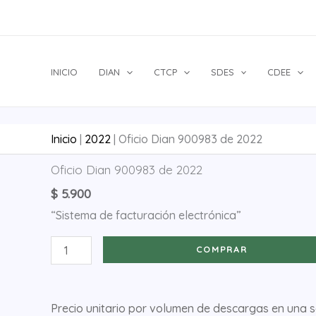
Ir
al
contenido
INICIO
DIAN
CTCP
SDES
CDEE
Inicio
|
2022
|
Oficio Dian 900983 de 2022
Oficio
Oficio Dian 900983 de 2022
Dian
$
5.900
900983
“Sistema de facturación electrónica”
de
2022
COMPRAR
cantidad
Precio unitario por volumen de descargas en una 