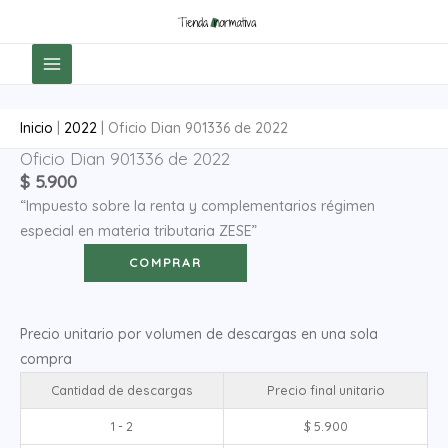
Ir
al
contenido
Inicio
|
2022
|
Oficio Dian 901336 de 2022
Oficio Dian 901336 de 2022
Oficio
$
5.900
Dian
“Impuesto sobre la renta y complementarios régimen
901336
especial en materia tributaria ZESE”
de
2022
COMPRAR
cantidad
Precio unitario por volumen de descargas en una sola
compra
Cantidad de descargas
Precio final unitario
1 - 2
$
5.900