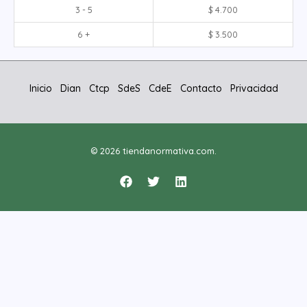
3 - 5
$
4.700
6 +
$
3.500
Inicio
Dian
Ctcp
SdeS
CdeE
Contacto
Privacidad
© 2026 tiendanormativa.com.