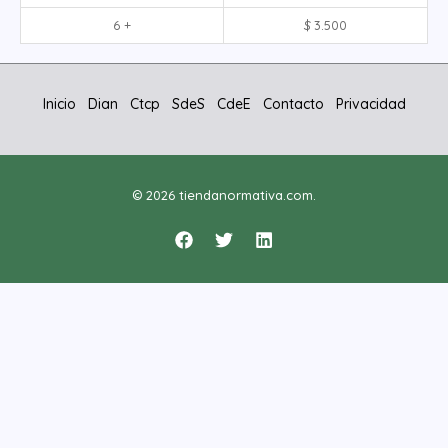
6 +
$
3.500
Inicio
Dian
Ctcp
SdeS
CdeE
Contacto
Privacidad
© 2026 tiendanormativa.com.