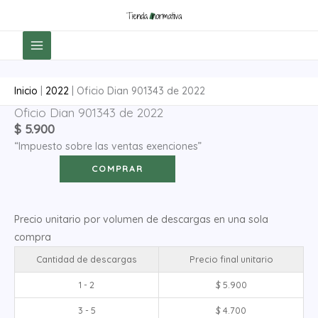
Ir
al
contenido
Inicio
|
2022
|
Oficio Dian 901343 de 2022
Oficio Dian 901343 de 2022
Oficio
$
5.900
Dian
“Impuesto sobre las ventas exenciones”
901343
de
COMPRAR
2022
cantidad
Precio unitario por volumen de descargas en una sola
compra
Cantidad de descargas
Precio final unitario
1 - 2
$
5.900
3 - 5
$
4.700