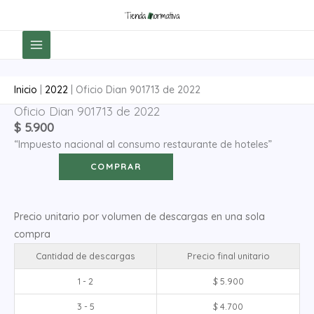
Ir
al
contenido
Inicio
|
2022
|
Oficio Dian 901713 de 2022
Oficio Dian 901713 de 2022
Oficio
$
5.900
Dian
“Impuesto nacional al consumo restaurante de hoteles”
901713
de
COMPRAR
2022
cantidad
Precio unitario por volumen de descargas en una sola
compra
Cantidad de descargas
Precio final unitario
1 - 2
$
5.900
3 - 5
$
4.700