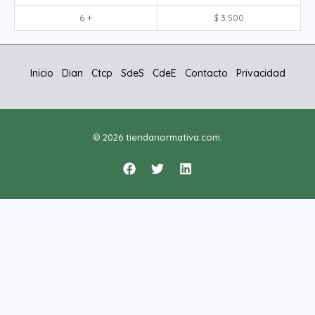
6 +
$
3.500
Inicio
Dian
Ctcp
SdeS
CdeE
Contacto
Privacidad
© 2026 tiendanormativa.com.