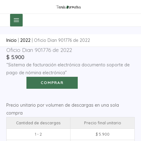
Ir
al
contenido
Inicio
|
2022
|
Oficio Dian 901776 de 2022
Oficio Dian 901776 de 2022
Oficio
$
5.900
Dian
“Sistema de facturación electrónica documento soporte de
901776
pago de nómina electrónica”
de
2022
COMPRAR
cantidad
Precio unitario por volumen de descargas en una sola
compra
Cantidad de descargas
Precio final unitario
1 - 2
$
5.900