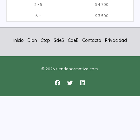
3 - 5
$
4.700
6 +
$
3.500
Inicio
Dian
Ctcp
SdeS
CdeE
Contacto
Privacidad
© 2026 tiendanormativa.com.