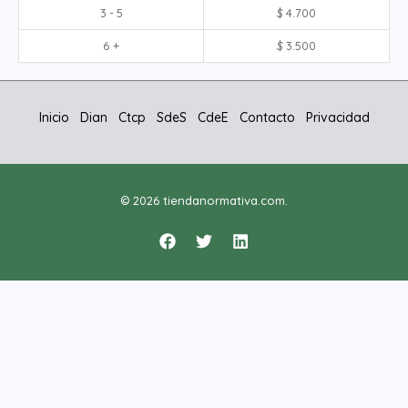
3 - 5
$
4.700
6 +
$
3.500
Inicio
Dian
Ctcp
SdeS
CdeE
Contacto
Privacidad
© 2026 tiendanormativa.com.