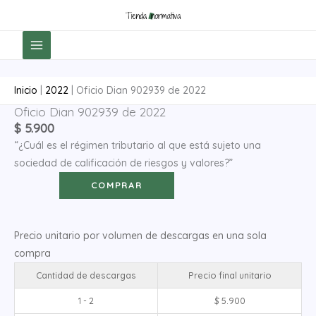
Ir
al
contenido
Inicio
|
2022
|
Oficio Dian 902939 de 2022
Oficio Dian 902939 de 2022
Oficio
$
5.900
Dian
“¿Cuál es el régimen tributario al que está sujeto una
902939
sociedad de calificación de riesgos y valores?”
de
2022
COMPRAR
cantidad
Precio unitario por volumen de descargas en una sola
compra
Cantidad de descargas
Precio final unitario
1 - 2
$
5.900