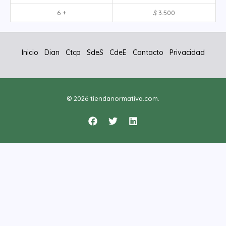
6 +
$
3.500
Inicio
Dian
Ctcp
SdeS
CdeE
Contacto
Privacidad
© 2026 tiendanormativa.com.