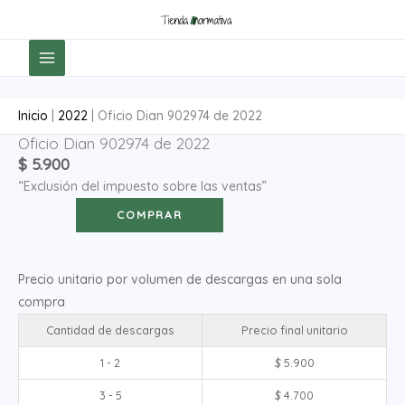
Ir
al
contenido
Inicio
|
2022
|
Oficio Dian 902974 de 2022
Oficio Dian 902974 de 2022
Oficio
$
5.900
Dian
“Exclusión del impuesto sobre las ventas”
902974
de
COMPRAR
2022
cantidad
Precio unitario por volumen de descargas en una sola
compra
Cantidad de descargas
Precio final unitario
1 - 2
$
5.900
3 - 5
$
4.700