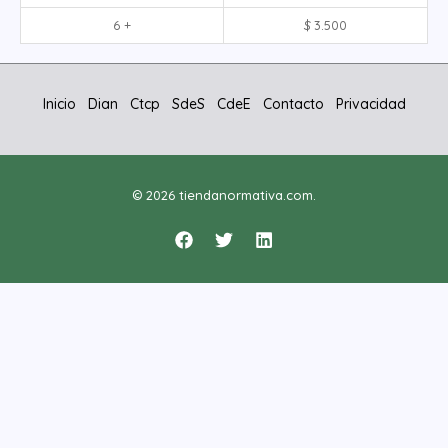
6 +
$
3.500
Inicio
Dian
Ctcp
SdeS
CdeE
Contacto
Privacidad
© 2026 tiendanormativa.com.