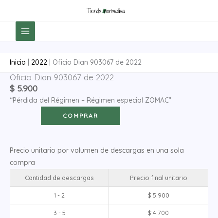
Ir
al
contenido
Inicio
|
2022
|
Oficio Dian 903067 de 2022
Oficio Dian 903067 de 2022
Oficio
$
5.900
Dian
“Pérdida del Régimen – Régimen especial ZOMAC”
903067
de
COMPRAR
2022
cantidad
Precio unitario por volumen de descargas en una sola
compra
Cantidad de descargas
Precio final unitario
1 - 2
$
5.900
3 - 5
$
4.700