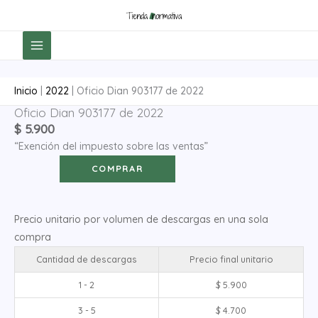
Ir
al
contenido
Inicio
|
2022
|
Oficio Dian 903177 de 2022
Oficio Dian 903177 de 2022
Oficio
$
5.900
Dian
“Exención del impuesto sobre las ventas”
903177
de
COMPRAR
2022
cantidad
Precio unitario por volumen de descargas en una sola
compra
Cantidad de descargas
Precio final unitario
1 - 2
$
5.900
3 - 5
$
4.700