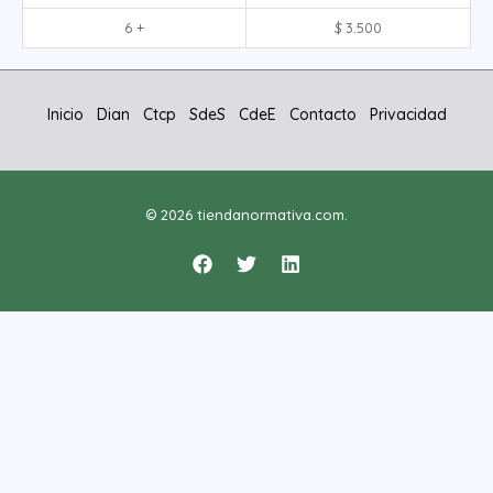
6 +
$
3.500
Inicio
Dian
Ctcp
SdeS
CdeE
Contacto
Privacidad
© 2026 tiendanormativa.com.