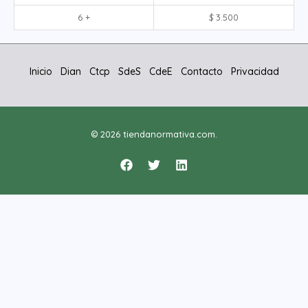
6 +
$
3.500
Inicio
Dian
Ctcp
SdeS
CdeE
Contacto
Privacidad
© 2026 tiendanormativa.com.