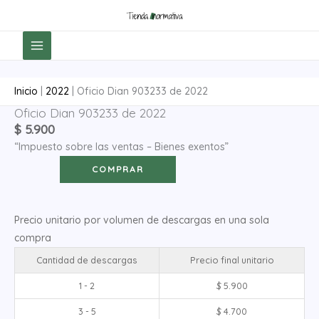
Ir
al
contenido
Inicio
|
2022
|
Oficio Dian 903233 de 2022
Oficio Dian 903233 de 2022
Oficio
$
5.900
Dian
“Impuesto sobre las ventas – Bienes exentos”
903233
de
COMPRAR
2022
cantidad
Precio unitario por volumen de descargas en una sola
compra
Cantidad de descargas
Precio final unitario
1 - 2
$
5.900
3 - 5
$
4.700