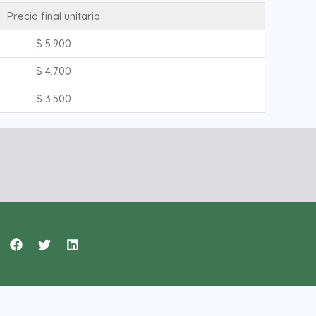
Precio final unitario
$
5.900
$
4.700
$
3.500