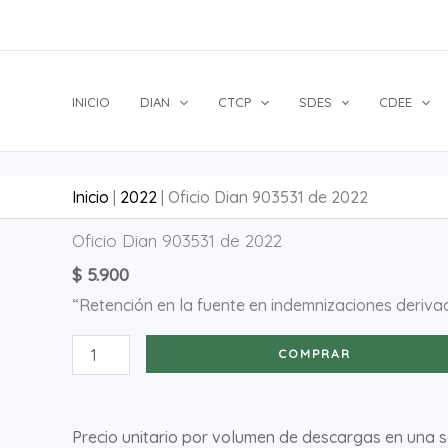
Ir
al
contenido
INICIO
DIAN
CTCP
SDES
CDEE
Inicio
|
2022
|
Oficio Dian 903531 de 2022
Oficio
Oficio Dian 903531 de 2022
Dian
$
5.900
903531
“Retención en la fuente en indemnizaciones derivad
de
2022
COMPRAR
cantidad
Precio unitario por volumen de descargas en una 