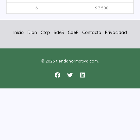
6 +
$
3.500
Inicio
Dian
Ctcp
SdeS
CdeE
Contacto
Privacidad
© 2026 tiendanormativa.com.