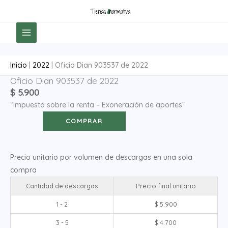
Ir
al
contenido
Inicio
|
2022
|
Oficio Dian 903537 de 2022
Oficio Dian 903537 de 2022
Oficio
$
5.900
Dian
“Impuesto sobre la renta – Exoneración de aportes”
903537
de
COMPRAR
2022
cantidad
Precio unitario por volumen de descargas en una sola
compra
Cantidad de descargas
Precio final unitario
1 - 2
$
5.900
3 - 5
$
4.700