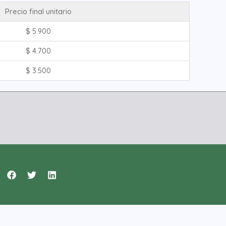
Precio final unitario
$
5.900
$
4.700
$
3.500