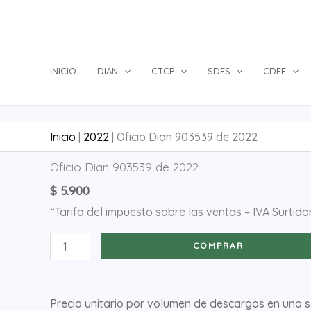
Ir
al
contenido
INICIO
DIAN
CTCP
SDES
CDEE
Inicio
|
2022
|
Oficio Dian 903539 de 2022
Oficio
Oficio Dian 903539 de 2022
Dian
$
5.900
903539
“Tarifa del impuesto sobre las ventas – IVA Surtid
de
2022
COMPRAR
cantidad
Precio unitario por volumen de descargas en una 