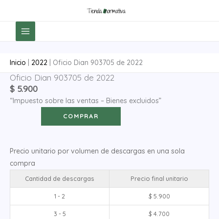
Ir
al
contenido
Inicio
|
2022
|
Oficio Dian 903705 de 2022
Oficio Dian 903705 de 2022
Oficio
$
5.900
Dian
“Impuesto sobre las ventas – Bienes excluidos”
903705
de
COMPRAR
2022
cantidad
Precio unitario por volumen de descargas en una sola
compra
Cantidad de descargas
Precio final unitario
1 - 2
$
5.900
3 - 5
$
4.700