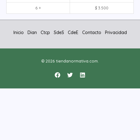
6 +
$
3.500
Inicio
Dian
Ctcp
SdeS
CdeE
Contacto
Privacidad
© 2026 tiendanormativa.com.