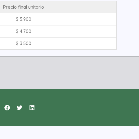
Precio final unitario
$
5.900
$
4.700
$
3.500