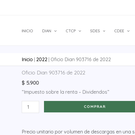
Ir
al
contenido
INICIO
DIAN
CTCP
SDES
CDEE
Inicio
|
2022
|
Oficio Dian 903716 de 2022
Oficio
Oficio Dian 903716 de 2022
Dian
$
5.900
903716
“Impuesto sobre la renta – Dividendos”
de
2022
COMPRAR
cantidad
Precio unitario por volumen de descargas en una 