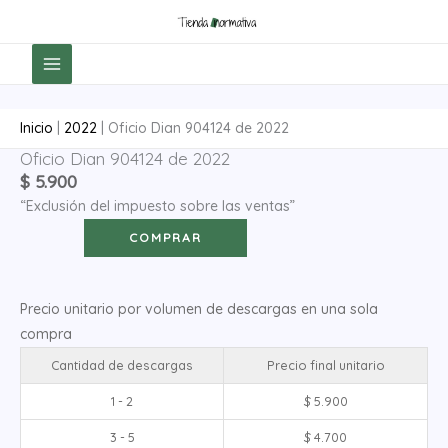
Ir
al
contenido
Inicio
|
2022
|
Oficio Dian 904124 de 2022
Oficio Dian 904124 de 2022
Oficio
$
5.900
Dian
“Exclusión del impuesto sobre las ventas”
904124
de
COMPRAR
2022
cantidad
Precio unitario por volumen de descargas en una sola
compra
Cantidad de descargas
Precio final unitario
1 - 2
$
5.900
3 - 5
$
4.700