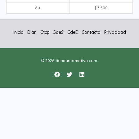
6 +
$
3.500
Inicio
Dian
Ctcp
SdeS
CdeE
Contacto
Privacidad
© 2026 tiendanormativa.com.