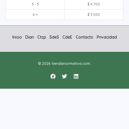
3 - 5
$
4.700
6 +
$
3.500
Inicio
Dian
Ctcp
SdeS
CdeE
Contacto
Privacidad
© 2026 tiendanormativa.com.