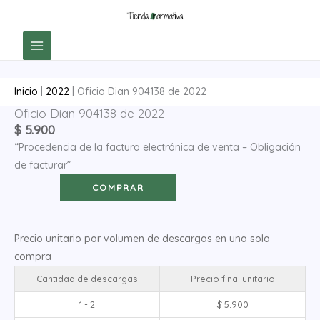
Ir
al
contenido
Inicio
|
2022
|
Oficio Dian 904138 de 2022
Oficio Dian 904138 de 2022
Oficio
$
5.900
Dian
“Procedencia de la factura electrónica de venta – Obligación
904138
de facturar”
de
2022
COMPRAR
cantidad
Precio unitario por volumen de descargas en una sola
compra
Cantidad de descargas
Precio final unitario
1 - 2
$
5.900