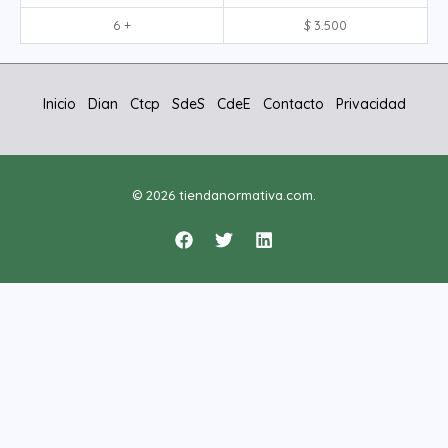
6 +
$
3.500
Inicio
Dian
Ctcp
SdeS
CdeE
Contacto
Privacidad
© 2026 tiendanormativa.com.