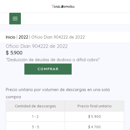
Ir
al
contenido
Inicio
|
2022
|
Oficio Dian 904222 de 2022
Oficio Dian 904222 de 2022
Oficio
$
5.900
Dian
“Deducción de deudas de dudoso o difícil cobro”
904222
de
COMPRAR
2022
cantidad
Precio unitario por volumen de descargas en una sola
compra
Cantidad de descargas
Precio final unitario
1 - 2
$
5.900
3 - 5
$
4.700