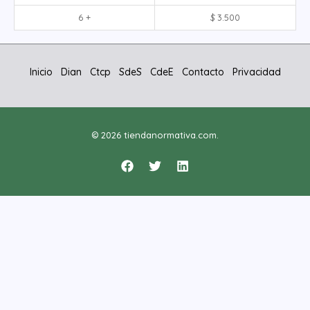
6 +
$
3.500
Inicio
Dian
Ctcp
SdeS
CdeE
Contacto
Privacidad
© 2026 tiendanormativa.com.