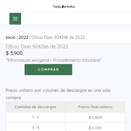
Ir
al
contenido
Inicio
|
2022
|
Oficio Dian 904266 de 2022
Oficio Dian 904266 de 2022
Oficio
$
5.900
Dian
“Información exógena – Procedimiento tributario”
904266
de
COMPRAR
2022
cantidad
Precio unitario por volumen de descargas en una sola
compra
Cantidad de descargas
Precio final unitario
1 - 2
$
5.900
3 - 5
$
4.700