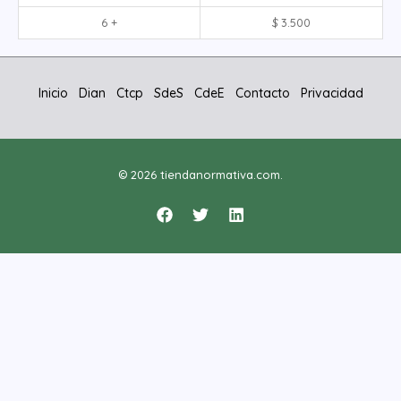
6 +
$
3.500
Inicio
Dian
Ctcp
SdeS
CdeE
Contacto
Privacidad
© 2026 tiendanormativa.com.