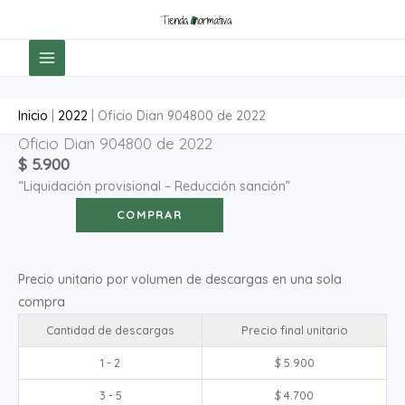
Ir
al
contenido
Inicio
|
2022
|
Oficio Dian 904800 de 2022
Oficio Dian 904800 de 2022
Oficio
$
5.900
Dian
“Liquidación provisional – Reducción sanción”
904800
de
COMPRAR
2022
cantidad
Precio unitario por volumen de descargas en una sola
compra
Cantidad de descargas
Precio final unitario
1 - 2
$
5.900
3 - 5
$
4.700