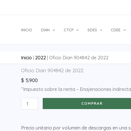
Ir
al
contenido
INICIO
DIAN
CTCP
SDES
CDEE
Inicio
|
2022
|
Oficio Dian 904842 de 2022
Oficio
Oficio Dian 904842 de 2022
Dian
$
5.900
904842
“Impuesto sobre la renta – Enajenaciones indirect
de
2022
COMPRAR
cantidad
Precio unitario por volumen de descargas en una 