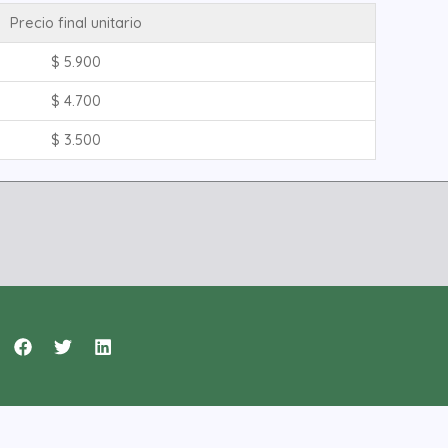
Precio final unitario
$
5.900
$
4.700
$
3.500