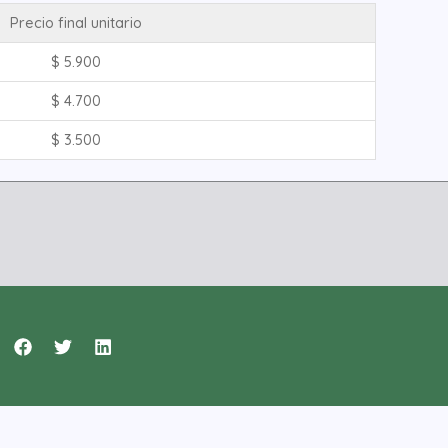
Precio final unitario
$
5.900
$
4.700
$
3.500