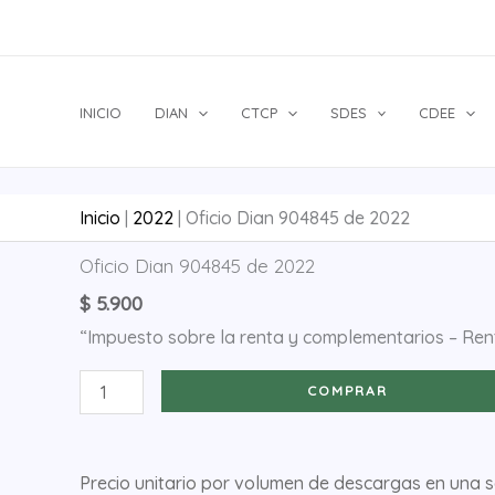
Ir
al
contenido
INICIO
DIAN
CTCP
SDES
CDEE
Inicio
|
2022
|
Oficio Dian 904845 de 2022
Oficio
Oficio Dian 904845 de 2022
Dian
$
5.900
904845
“Impuesto sobre la renta y complementarios – Renta
de
2022
COMPRAR
cantidad
Precio unitario por volumen de descargas en una 