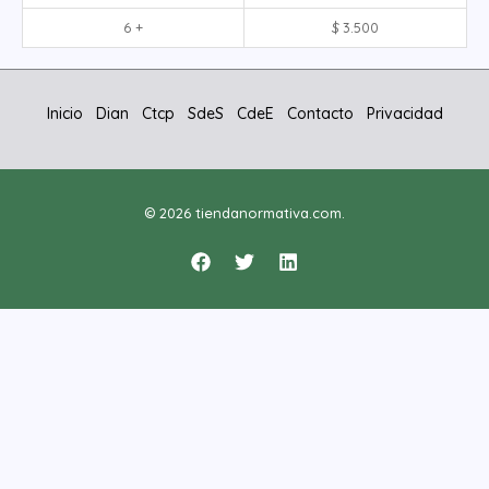
6 +
$
3.500
Inicio
Dian
Ctcp
SdeS
CdeE
Contacto
Privacidad
© 2026 tiendanormativa.com.