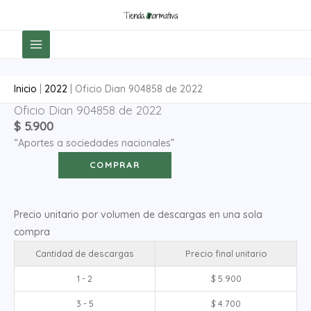
Ir
al
contenido
Inicio
|
2022
|
Oficio Dian 904858 de 2022
Oficio Dian 904858 de 2022
Oficio
$
5.900
Dian
“Aportes a sociedades nacionales”
904858
de
COMPRAR
2022
cantidad
Precio unitario por volumen de descargas en una sola
compra
Cantidad de descargas
Precio final unitario
1 - 2
$
5.900
3 - 5
$
4.700