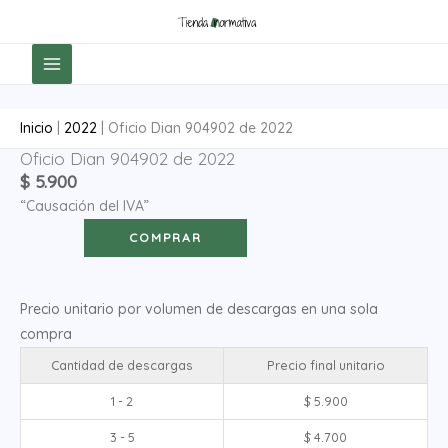
Ir
al
contenido
Inicio
|
2022
|
Oficio Dian 904902 de 2022
Oficio Dian 904902 de 2022
Oficio
$
5.900
Dian
“Causación del IVA”
904902
de
COMPRAR
2022
cantidad
Precio unitario por volumen de descargas en una sola
compra
Cantidad de descargas
Precio final unitario
1 - 2
$
5.900
3 - 5
$
4.700