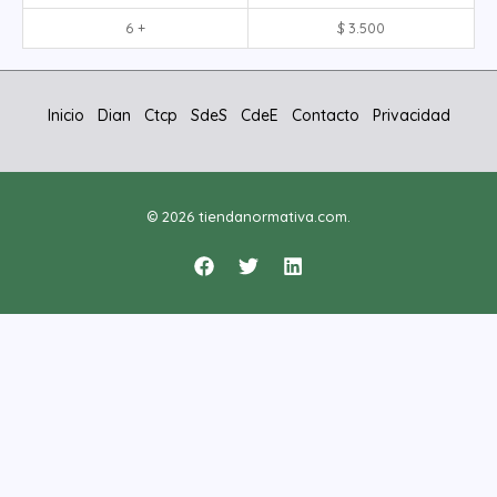
6 +
$
3.500
Inicio
Dian
Ctcp
SdeS
CdeE
Contacto
Privacidad
© 2026 tiendanormativa.com.