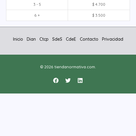
3 - 5
$
4.700
6 +
$
3.500
Inicio
Dian
Ctcp
SdeS
CdeE
Contacto
Privacidad
© 2026 tiendanormativa.com.