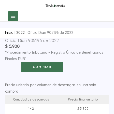
Ir
al
contenido
Inicio
|
2022
|
Oficio Dian 905196 de 2022
Oficio Dian 905196 de 2022
Oficio
$
5.900
Dian
“Procedimiento tributario – Registro Único de Beneficiarios
905196
Finales-RUB”
de
2022
COMPRAR
cantidad
Precio unitario por volumen de descargas en una sola
compra
Cantidad de descargas
Precio final unitario
1 - 2
$
5.900