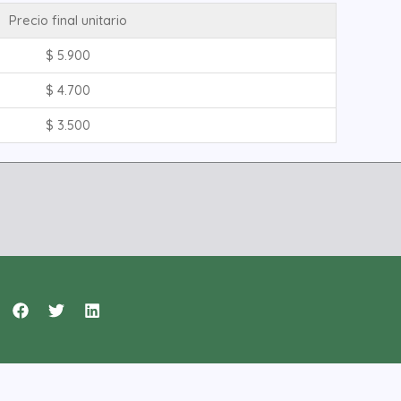
Precio final unitario
$
5.900
$
4.700
$
3.500