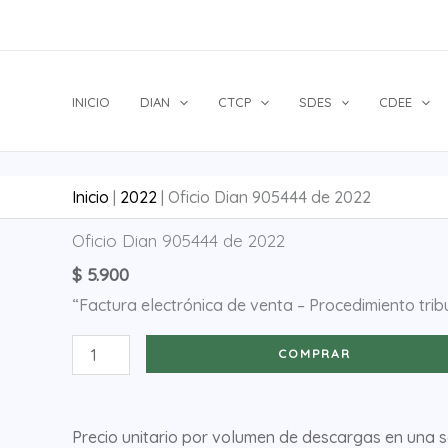
Ir
al
contenido
INICIO
DIAN
CTCP
SDES
CDEE
Inicio
|
2022
|
Oficio Dian 905444 de 2022
Oficio
Oficio Dian 905444 de 2022
Dian
$
5.900
905444
“Factura electrónica de venta – Procedimiento trib
de
2022
COMPRAR
cantidad
Precio unitario por volumen de descargas en una 