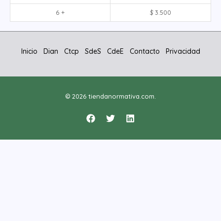
6 +
$
3.500
Inicio
Dian
Ctcp
SdeS
CdeE
Contacto
Privacidad
© 2026 tiendanormativa.com.