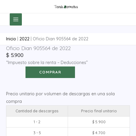
Ir
al
contenido
Inicio
|
2022
|
Oficio Dian 905564 de 2022
Oficio Dian 905564 de 2022
Oficio
$
5.900
Dian
“Impuesto sobre la renta – Deducciones”
905564
de
COMPRAR
2022
cantidad
Precio unitario por volumen de descargas en una sola
compra
Cantidad de descargas
Precio final unitario
1 - 2
$
5.900
3 - 5
$
4.700