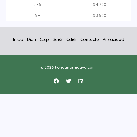
3 - 5
$
4.700
6 +
$
3.500
Inicio
Dian
Ctcp
SdeS
CdeE
Contacto
Privacidad
© 2026 tiendanormativa.com.