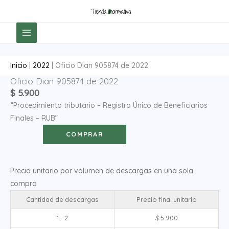
Ir
al
contenido
Inicio
|
2022
|
Oficio Dian 905874 de 2022
Oficio Dian 905874 de 2022
Oficio
$
5.900
Dian
“Procedimiento tributario – Registro Único de Beneficiarios
905874
Finales – RUB”
de
2022
COMPRAR
cantidad
Precio unitario por volumen de descargas en una sola
compra
Cantidad de descargas
Precio final unitario
1 - 2
$
5.900