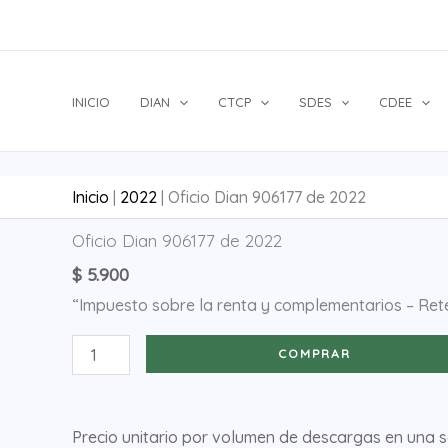
Ir
al
contenido
INICIO
DIAN
CTCP
SDES
CDEE
Inicio
|
2022
|
Oficio Dian 906177 de 2022
Oficio
Oficio Dian 906177 de 2022
Dian
$
5.900
906177
“Impuesto sobre la renta y complementarios – Rete
de
2022
COMPRAR
cantidad
Precio unitario por volumen de descargas en una 