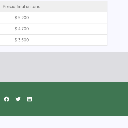
Precio final unitario
$
5.900
$
4.700
$
3.500