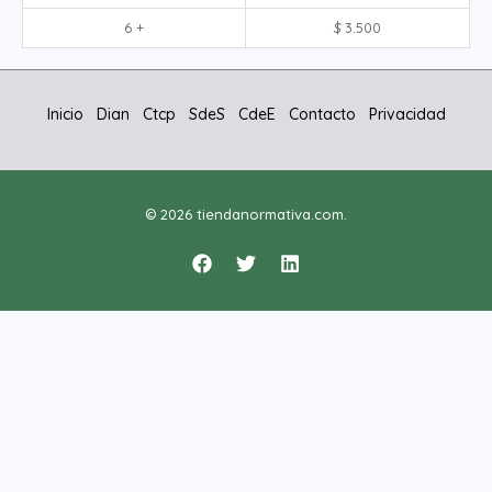
6 +
$
3.500
Inicio
Dian
Ctcp
SdeS
CdeE
Contacto
Privacidad
© 2026 tiendanormativa.com.