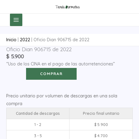
Ir
al
contenido
Inicio
|
2022
|
Oficio Dian 906715 de 2022
Oficio Dian 906715 de 2022
Oficio
$
5.900
Dian
“Uso de los CINA en el pago de las autorretenciones”
906715
de
COMPRAR
2022
cantidad
Precio unitario por volumen de descargas en una sola
compra
Cantidad de descargas
Precio final unitario
1 - 2
$
5.900
3 - 5
$
4.700