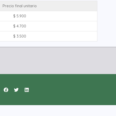
Precio final unitario
$
5.900
$
4.700
$
3.500