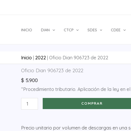
Ir
al
contenido
INICIO
DIAN
CTCP
SDES
CDEE
Inicio
|
2022
|
Oficio Dian 906723 de 2022
Oficio
Oficio Dian 906723 de 2022
Dian
$
5.900
906723
“Procedimiento tributario. Aplicación de la ley en e
de
2022
COMPRAR
cantidad
Precio unitario por volumen de descargas en una 