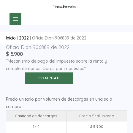
Ir
al
contenido
Inicio
|
2022
|
Oficio Dian 906889 de 2022
Oficio Dian 906889 de 2022
Oficio
$
5.900
Dian
“Mecanismo de pago del impuesto sobre la renta y
906889
complementarios. Obras por impuestos”
de
2022
COMPRAR
cantidad
Precio unitario por volumen de descargas en una sola
compra
Cantidad de descargas
Precio final unitario
1 - 2
$
5.900