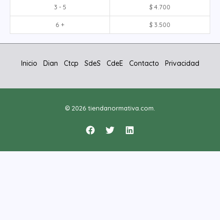
3 - 5
$
4.700
6 +
$
3.500
Inicio
Dian
Ctcp
SdeS
CdeE
Contacto
Privacidad
© 2026 tiendanormativa.com.