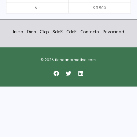
6 +
$
3.500
Inicio
Dian
Ctcp
SdeS
CdeE
Contacto
Privacidad
© 2026 tiendanormativa.com.