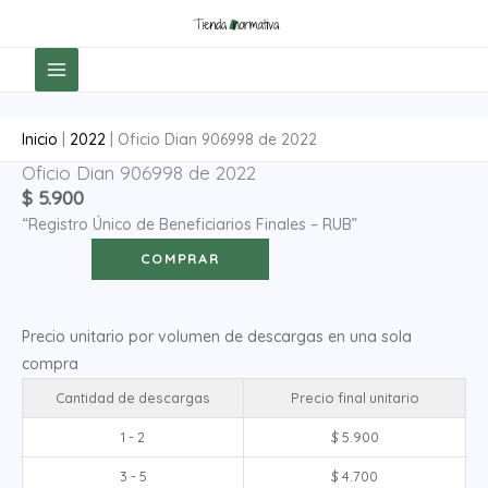
Ir
al
contenido
Inicio
|
2022
|
Oficio Dian 906998 de 2022
Oficio Dian 906998 de 2022
Oficio
$
5.900
Dian
“Registro Único de Beneficiarios Finales – RUB”
906998
de
COMPRAR
2022
cantidad
Precio unitario por volumen de descargas en una sola
compra
Cantidad de descargas
Precio final unitario
1 - 2
$
5.900
3 - 5
$
4.700